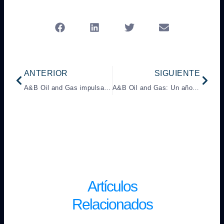
Prev
Next
ANTERIOR
SIGUIENTE
A&B Oil and Gas impulsa el crecimiento de la producciónpetrolera en Venezuela
A&B Oil and Gas: Un año de impulso estratégico y resultados tangibles en Petrolera Roraima
Artículos
Relacionados