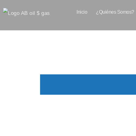
Ir
Inicio
¿Quiénes Somos?
al
contenido
A&B Oil an
Blog