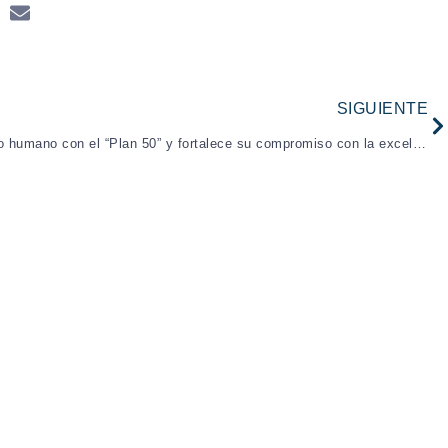
N
SIGUIENTE
A&B Oil and Gas potencia el talento humano con el “Plan 50” y fortalece su compromiso con la excelencia operativa